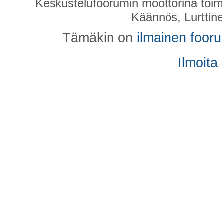
Keskustelufoorumin moottorina toim
Käännös, Lurttin
Tämäkin on
ilmainen foor
Ilmoita