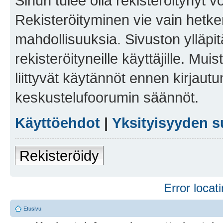
Sinun tulee olla rekisteröitynyt v
Rekisteröityminen vie vain hetken
mahdollisuuksia. Sivuston ylläpit
rekisteröityneille käyttäjille. Mu
liittyvät käytännöt ennen kirjau
keskustelufoorumin säännöt.
Käyttöehdot
|
Yksityisyyden s
Rekisteröidy
Error locati
Etusivu