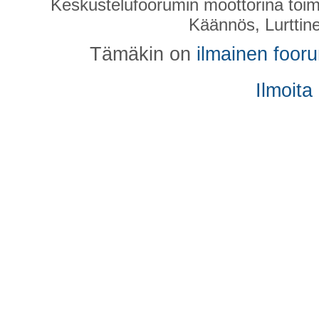
Keskustelufoorumin moottorina toim
Käännös, Lurttin
Tämäkin on
ilmainen foor
Ilmoita