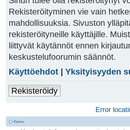
Sinun tulee olla rekisteröitynyt v
Rekisteröityminen vie vain hetken
mahdollisuuksia. Sivuston ylläpit
rekisteröityneille käyttäjille. Mu
liittyvät käytännöt ennen kirjau
keskustelufoorumin säännöt.
Käyttöehdot
|
Yksityisyyden s
Rekisteröidy
Error locati
Etusivu