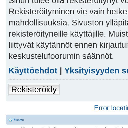
Sinun tulee olla rekisteröitynyt v
Rekisteröityminen vie vain hetken
mahdollisuuksia. Sivuston ylläpit
rekisteröityneille käyttäjille. Mu
liittyvät käytännöt ennen kirjau
keskustelufoorumin säännöt.
Käyttöehdot
|
Yksityisyyden s
Rekisteröidy
Error locati
Etusivu