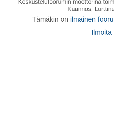
Keskustelufoorumin moottorina toim
Käännös, Lurttin
Tämäkin on
ilmainen foor
Ilmoita