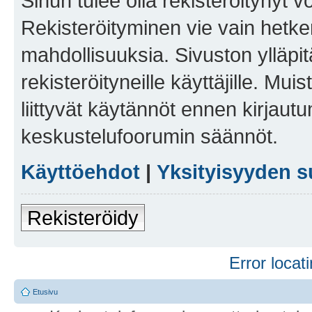
Sinun tulee olla rekisteröitynyt v
Rekisteröityminen vie vain hetken
mahdollisuuksia. Sivuston ylläpit
rekisteröityneille käyttäjille. Mu
liittyvät käytännöt ennen kirjau
keskustelufoorumin säännöt.
Käyttöehdot
|
Yksityisyyden s
Rekisteröidy
Error locati
Etusivu