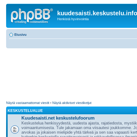
kuudesaisti.keskustelu.inf
Henkistä hyvinvointia
Etusivu
Näytä vastaamattomat viestit
•
Näytä aktiiviset viestiketjut
KESKUSTELUALUE
Kuudesaisti.net keskustelufoorum
Keskustelua henkisyydestä, uudesta ajasta, rajatiedosta, mystii
voimaantumisesta. Tule jakamaan oma viisautesi joukkomme. J
arvokas ja jokaisen mielipide yhtä tärkeä ja sen saa vapaasti ker
kuitenkin keskustella suvaitsevaisesti ja rakkaudellisessa ilmapii