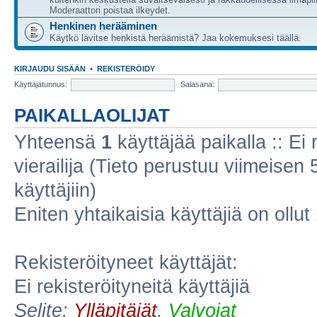
Moderaattori poistaa ilkeydet.
Henkinen herääminen
Käytkö lävitse henkistä heräämistä? Jaa kokemuksesi täällä.
KIRJAUDU SISÄÄN
•
REKISTERÖIDY
Käyttäjätunnus:
Salasana:
PAIKALLAOLIJAT
Yhteensä
1
käyttäjää paikalla :: Ei r
vierailija (Tieto perustuu viimeisen 5
käyttäjiin)
Eniten yhtaikaisia käyttäjiä on ollut
Rekisteröityneet käyttäjät:
Ei rekisteröityneitä käyttäjiä
Selite:
Ylläpitäjät
,
Valvojat