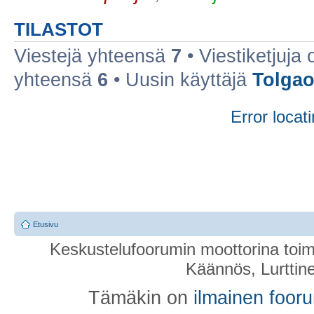
TILASTOT
Viestejä yhteensä
7
• Viestiketjuja
yhteensä
6
• Uusin käyttäjä
Tolga
Error locati
Etusivu
Keskustelufoorumin moottorina toim
Käännös, Lurttin
Tämäkin on
ilmainen foor