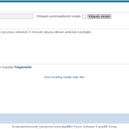
|
Kirjaudu automaattisesti sisään.
eto perustuu viimeisen 5 minuutin aikana olleisiin aktiivisiin käyttäjiin)
n käyttäjä
Tolgaowefs
Error locating mobile style files
Keskustelufoorumin moottorina toimii
phpBB
® Forum Software © phpBB Group