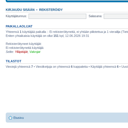
KIRJAUDU SISÄÄN
•
REKISTERÖIDY
Käyttäjätunnus:
Salasana:
PAIKALLAOLIJAT
Yhteensä
1
käyttäjää paikalla :: Ei rekisteröityneitä, ei yhtään piilotettua ja 1 vierailija (Ti
Eniten yhtaikaisia käyttäjiä on ollut
151
kpl, 12.06.2026 19:31
Rekisteröityneet käyttäjät:
Ei rekisteröityneitä käyttäjiä
Selite:
Ylläpitäjät
,
Valvojat
TILASTOT
Viestejä yhteensä
7
• Viestiketjuja on yhteensä
6
kappaletta • Käyttäjiä yhteensä
6
• Uusi
Etusivu