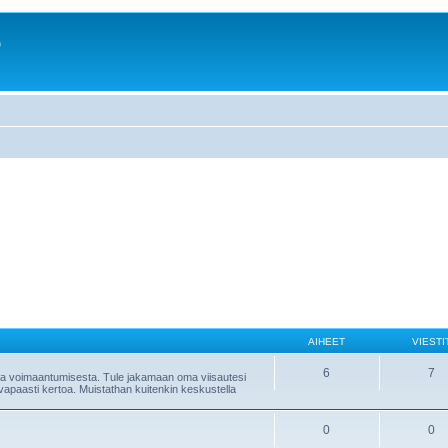
o
AIHEET
VIESTI
6
7
sta voimaantumisesta. Tule jakamaan oma viisautesi
vapaasti kertoa. Muistathan kuitenkin keskustella
0
0