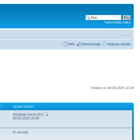
Tarkennettu haku
UKK
Rekisteröidy
Kirjaudu sisään
Tänään on 08.08.2026 16:34
T
UUSIN VIESTI
Kirjoittaja vieras2211
09.06.2025 06:08
Ei viestejä