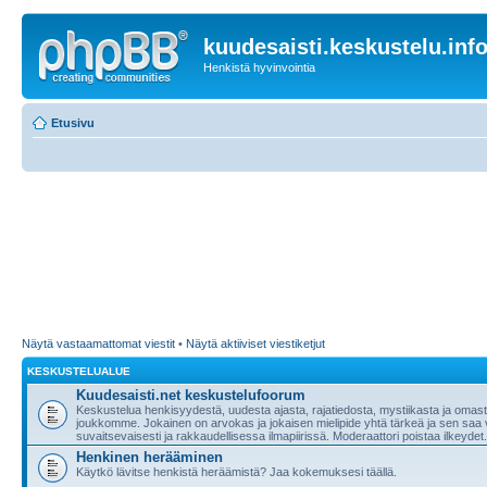
kuudesaisti.keskustelu.inf
Henkistä hyvinvointia
Etusivu
Näytä vastaamattomat viestit
•
Näytä aktiiviset viestiketjut
KESKUSTELUALUE
Kuudesaisti.net keskustelufoorum
Keskustelua henkisyydestä, uudesta ajasta, rajatiedosta, mystiikasta ja oma
joukkomme. Jokainen on arvokas ja jokaisen mielipide yhtä tärkeä ja sen saa 
suvaitsevaisesti ja rakkaudellisessa ilmapiirissä. Moderaattori poistaa ilkeydet.
Henkinen herääminen
Käytkö lävitse henkistä heräämistä? Jaa kokemuksesi täällä.