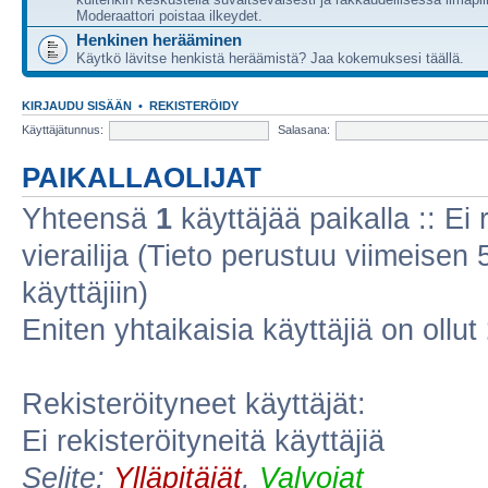
Moderaattori poistaa ilkeydet.
Henkinen herääminen
Käytkö lävitse henkistä heräämistä? Jaa kokemuksesi täällä.
KIRJAUDU SISÄÄN
•
REKISTERÖIDY
Käyttäjätunnus:
Salasana:
PAIKALLAOLIJAT
Yhteensä
1
käyttäjää paikalla :: Ei r
vierailija (Tieto perustuu viimeisen 5
käyttäjiin)
Eniten yhtaikaisia käyttäjiä on ollut
Rekisteröityneet käyttäjät:
Ei rekisteröityneitä käyttäjiä
Selite:
Ylläpitäjät
,
Valvojat