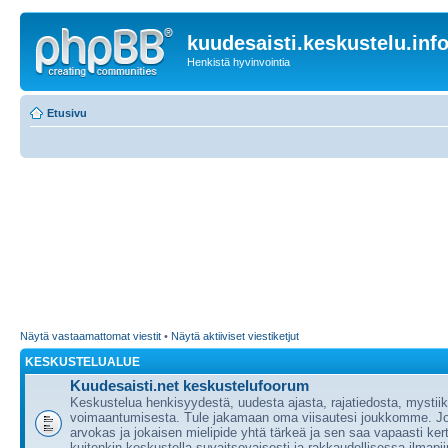
kuudesaisti.keskustelu.inf
Henkistä hyvinvointia
Etusivu
Näytä vastaamattomat viestit
•
Näytä aktiiviset viestiketjut
KESKUSTELUALUE
Kuudesaisti.net keskustelufoorum
Keskustelua henkisyydestä, uudesta ajasta, rajatiedosta, mystii
voimaantumisesta. Tule jakamaan oma viisautesi joukkomme. J
arvokas ja jokaisen mielipide yhtä tärkeä ja sen saa vapaasti ker
kuitenkin keskustella suvaitsevaisesti ja rakkaudellisessa ilmapii