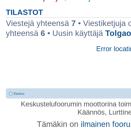
TILASTOT
Viestejä yhteensä
7
• Viestiketjuja
yhteensä
6
• Uusin käyttäjä
Tolga
Error locati
Etusivu
Keskustelufoorumin moottorina toim
Käännös, Lurttin
Tämäkin on
ilmainen foor