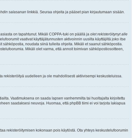
hdin salasanan
linkkiä. Seuraa ohjeita ja pääset pian kirjautumaan sisään.
 asiasta on tapahtunut. Mikäli COPPA-tuki on päällä ja
olet rekisteröitynyt alle
ufoorumit vaativat käyttäjätunnusten aktivoinnin uusilta käyttäjiltä joko itse
ait sähköpostia, noudata siinä tulleita ohjeita. Mikäli et saanut sähköpostia.
telufoorumia. Mikäli olet varma, että annoit toimivan sähköpostiosoitteen,
 rekisteröityä uudelleen ja ole mahdollisesti aktiivisempi keskusteluissa.
tiailta. Vaatimuksena on saada lapsen vanhemmilta tai huoltajalta kirjoitettu
ieheen saadaksesi neuvoja. Huomaa, että phpBB tiimi ei voi tarjota lakiapua
 ottaa rekisteröitymisen kokonaan pois käytöstä. Ota yhteys keskustelufoorumin