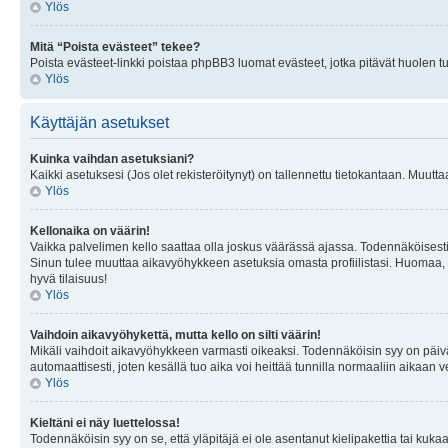
Ylös
Mitä “Poista evästeet” tekee?
Poista evästeet-linkki poistaa phpBB3 luomat evästeet, jotka pitävät huolen tunn
Ylös
Käyttäjän asetukset
Kuinka vaihdan asetuksiani?
Kaikki asetuksesi (Jos olet rekisteröitynyt) on tallennettu tietokantaan. Muutta
Ylös
Kellonaika on väärin!
Vaikka palvelimen kello saattaa olla joskus väärässä ajassa. Todennäköisesti
Sinun tulee muuttaa aikavyöhykkeen asetuksia omasta profiilistasi. Huomaa, että 
hyvä tilaisuus!
Ylös
Vaihdoin aikavyöhykettä, mutta kello on silti väärin!
Mikäli vaihdoit aikavyöhykkeen varmasti oikeaksi. Todennäköisin syy on päiv
automaattisesti, joten kesällä tuo aika voi heittää tunnilla normaaliin aikaan v
Ylös
Kieltäni ei näy luettelossa!
Todennäköisin syy on se, että yläpitäjä ei ole asentanut kielipakettia tai kuka