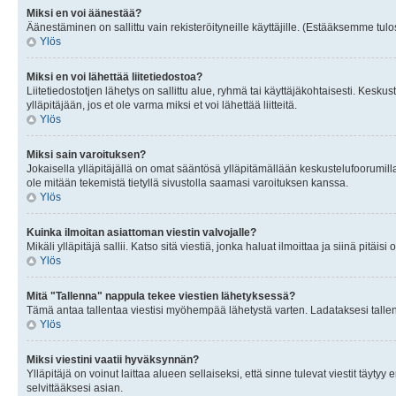
Miksi en voi äänestää?
Äänestäminen on sallittu vain rekisteröityneille käyttäjille. (Estääksemme tulos
Ylös
Miksi en voi lähettää liitetiedostoa?
Liitetiedostotjen lähetys on sallittu alue, ryhmä tai käyttäjäkohtaisesti. Keskus
ylläpitäjään, jos et ole varma miksi et voi lähettää liitteitä.
Ylös
Miksi sain varoituksen?
Jokaisella ylläpitäjällä on omat sääntösä ylläpitämällään keskustelufoorumilla
ole mitään tekemistä tietyllä sivustolla saamasi varoituksen kanssa.
Ylös
Kuinka ilmoitan asiattoman viestin valvojalle?
Mikäli ylläpitäjä sallii. Katso sitä viestiä, jonka haluat ilmoittaa ja siinä pitä
Ylös
Mitä "Tallenna" nappula tekee viestien lähetyksessä?
Tämä antaa tallentaa viestisi myöhempää lähetystä varten. Ladataksesi tallenn
Ylös
Miksi viestini vaatii hyväksynnän?
Ylläpitäjä on voinut laittaa alueen sellaiseksi, että sinne tulevat viestit täyty
selvittääksesi asian.