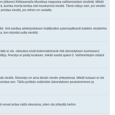
isen jälkeen) Klikkaamalla
Muokkaa
nappulaa valitsemastasi viestistä. Mikäli
, kuinka monta kertaa olet muokannut viestiä. Tämä näkyy vain, jos viestiin
poistaa viestiä, jos siihen on vastattu.
iä. Voit asettaa allekirjoituksen lisättäväksi automaattisesti kaikkiin viesteihisi
 kun kirjoitat uutta viestiä)
i tätä ei ole. oikeutesi eivät todennäköisesti riitä äänsetyksen luomiseen)
ättyy. Änestys ei pääty koskaan, mikäli asetat ajaksi 0. Vaihtoehtojen määrä
stä viestiä. Äänestys on aina tämän viestin yhteydessä. Mikäli kukaan ei ole
tai poistaa sen. Tällä pyritään estämään äänestyksen peukaloiminen ja
täjät voivat antaa näitä oikeuksia, joten ota yhteyttä heihin.