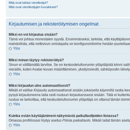
Mitä ovat lukitut viestiketjut?
Mitä ovat viestiketjujen kuvakkeet?
Kirjautumisen ja rekisteröitymisen ongelmat
Miksi en voi kirjautua sisään?
Tämä voi johtua monestakin syystä. Ensimmäiseksi, tarkista, että käyttäjätunnuk
mahdollista, että nettisivun omistajalla on konfigurointivirhe heidän puolellaan
Ylös
Miksi minun täytyy rekisteröityä?
Sinun ei välttämättä tarvitse. Se on keskustelufoorumin ylläpitäjistä kiinni sall
vieraille, kuten Avatar-kuvan määrittäminen, yksityisviestit, sähköpostin lähety
Ylös
Miksi kirjaudun ulos automaattisesti?
Mikäli et valitse
Kirjaudu automaattisesti sisään jokaisella käynnillä
rastia kes
pysyä kirjautuneena laita rasti ruutuun kirjautuessassi sisään. Tätä ei kuitenka
ruutua se tarkoittaa, että keskustelufoorumin ylläpitäjä on ottanut tämän toim
Ylös
Kuinka estän käyttäjänimeni näkymästä paikallaolijoiden listassa?
Omassa profiilissasi löytyy asetus
Piilota paikallaolo
. Mikäli laitat tämän as
Ylös