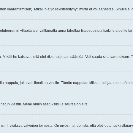
ten väärentämisen). Mikäli olet jo rekisteröitynyt, mutta et voi äänestää. Sinulla ei o
telufoorumin ylläpitäjä ei välttämättä anna lähettää liitetiedostoja kaikille alueille 
. Mikäli he katsovat, että olet rikkonut jotain sääntöä. Voit saada siitä varoituks
isi olla nappula, jolla voit ilmoittaa viestin. Tämän nappulan klikkaus ohjaa eteenpäin 
etun viestin. Mene omiin asetuksiisi ja seuraa ohjeita.
y ensin hyväksyä valvojien toimesta. On myös mahdollista, että olet joutunut käyttäjäry