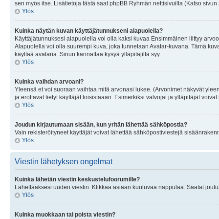
sen myös itse. Lisätietoja tästä saat phpBB Ryhmän nettisivuilta (Katso sivun 
Ylös
Kuinka näytän kuvan käyttäjätunnukseni alapuolella?
Käyttäjätunnuksesi alapuolella voi olla kaksi kuvaa Ensimmäinen liittyy arvoosi
Alapuolella voi olla suurempi kuva, joka tunnetaan Avatar-kuvana. Tämä kuva o
käyttää avataria. Sinun kannattaa kysyä ylläpitäjiltä syy.
Ylös
Kuinka vaihdan arvoani?
Yleensä et voi suoraan vaihtaa mitä arvonasi lukee. (Arvonimet näkyvät yleen
ja erottavat tietyt käyttäjät toisistaaan. Esimerkiksi valvojat ja ylläpitäjät v
Ylös
Joudun kirjautumaan sisään, kun yritän lähettää sähköpostia?
Vain rekisteröityneet käyttäjät voivat lähettää sähköpostiviestejä sisäänraken
Ylös
Viestin lähetyksen ongelmat
Kuinka lähetän viestin keskustelufoorumille?
Lähettääksesi uuden viestin. Klikkaa asiaan kuuluvaa nappulaa. Saatat joutua k
Ylös
Kuinka muokkaan tai poista viestin?