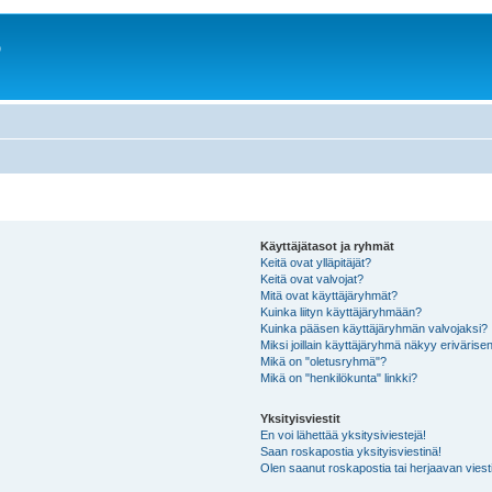
o
Käyttäjätasot ja ryhmät
Keitä ovat ylläpitäjät?
Keitä ovat valvojat?
Mitä ovat käyttäjäryhmät?
Kuinka liityn käyttäjäryhmään?
Kuinka pääsen käyttäjäryhmän valvojaksi?
Miksi joillain käyttäjäryhmä näkyy erivärise
Mikä on "oletusryhmä"?
Mikä on "henkilökunta" linkki?
Yksityisviestit
En voi lähettää yksitysiviestejä!
Saan roskapostia yksityisviestinä!
Olen saanut roskapostia tai herjaavan viesti