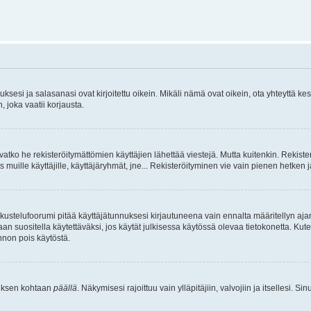
sesi ja salasanasi ovat kirjoitettu oikein. Mikäli nämä ovat oikein, ota yhteyttä ke
, joka vaatii korjausta.
ivatko he rekisteröitymättömien käyttäjien lähettää viestejä. Mutta kuitenkin. Rekister
s muille käyttäjille, käyttäjäryhmät, jne... Rekisteröityminen vie vain pienen hetken 
kustelufoorumi pitää käyttäjätunnuksesi kirjautuneena vain ennalta määritellyn ajan
an suositella käytettäväksi, jos käytät julkisessa käytössä olevaa tietokonetta. Kuten
innon pois käytöstä.
etuksen kohtaan
päällä
. Näkymisesi rajoittuu vain ylläpitäjiin, valvojiin ja itsellesi. S