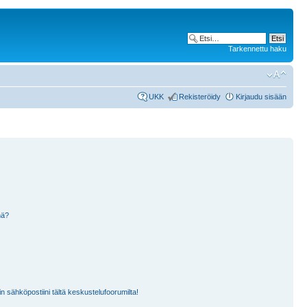
Tarkennettu haku
UKK
Rekisteröidy
Kirjaudu sisään
nä?
n sähköpostiini tältä keskustelufoorumilta!