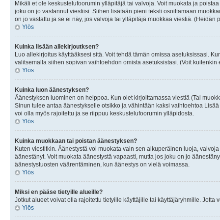
Mikäli et ole keskustelufoorumin ylläpitäjä tai valvoja. Voit muokata ja poista
joku on jo vastannut viestiisi. Siihen lisätään pieni teksti osoittamaan mu
on jo vastattu ja se ei näy, jos valvoja tai ylläpitäjä muokkaa viestiä. (Heidän 
Ylös
Kuinka lisään allekirjoutksen?
Luo allekirjoitus käyttääksesi sitä. Voit tehdä tämän omissa asetuksissasi. Kun 
valitsemalla siihen sopivan vaihtoehdon omista asetuksistasi. (Voit kuitenkin es
Ylös
Kuinka luon äänestyksen?
Äänestyksen luominen on helppoa. Kun olet kirjoittamassa viestiä (Tai muokk
Sinun tulee antaa äänestykselle otsikko ja vähintään kaksi vaihtoehtoa Lisää k
voi olla myös rajoitettu ja se riippuu keskustelufoorumin ylläpidosta.
Ylös
Kuinka muokkaan tai poistan äänestyksen?
Kuten viestitkin. Äänestystä voi muokata vain sen alkuperäinen luoja, valvoja
äänestänyt. Voit muokata äänestystä vapaasti, mutta jos joku on jo äänestänyt
äänestystuosten väärentäminen, kun äänestys on vielä voimassa.
Ylös
Miksi en pääse tietyille alueille?
Jotkut alueet voivat olla rajoitettu tietyille käyttäjille tai käyttäjäryhmille. Jotta
Ylös