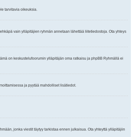
le tarvitavia oikeuksia.
tai ehkäpä vain ylläpitäjien ryhmän annetaan lähettää liitetiedostoja. Ota yhteys
en. Tämä on keskustelufoorumin ylläpitäjän oma ratkaisu ja phpBB Ryhmällä ei
ilmoittamisessa ja pyytää mahdolliset lisätiedot.
hmään, jonka viestit täytyy tarkistaa ennen julkaisua. Ota yhteyttä ylläpitäjiin