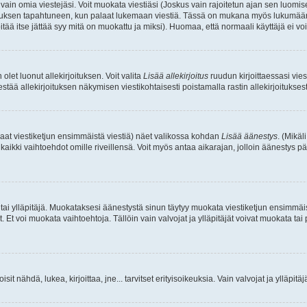
a vain omia viestejäsi. Voit muokata viestiäsi (Joskus vain rajoitetun ajan sen luom
okkauksen tapahtuneen, kun palaat lukemaan viestiä. Tässä on mukana myös lukumäärä
pitää itse jättää syy mitä on muokattu ja miksi). Huomaa, että normaali käyttäjä ei voi 
olet luonut allekirjoituksen. Voit valita
Lisää allekirjoitus
ruudun kirjoittaessasi viest
tää allekirjoituksen näkymisen viestikohtaisesti poistamalla rastin allekirjoituksesta,
aat viestiketjun ensimmäistä viestiä) näet valikossa kohdan
Lisää äänestys
. (Mikäl
aikki vaihtoehdot omille riveillensä. Voit myös antaa aikarajan, jolloin äänestys pä
 tai ylläpitäjä. Muokataksesi äänestystä sinun täytyy muokata viestiketjun ensimmäi
. Et voi muokata vaihtoehtoja. Tällöin vain valvojat ja ylläpitäjät voivat muokata 
 voisit nähdä, lukea, kirjoittaa, jne... tarvitset erityisoikeuksia. Vain valvojat ja ylläpi