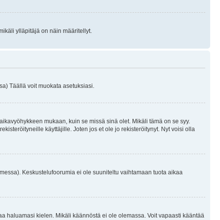
käli ylläpitäjä on näin määritellyt.
a) Täällä voit muokata asetuksiasi.
 aikavyöhykkeen mukaan, kuin se missä sinä olet. Mikäli tämä on se syy.
eröityneille käyttäjille. Joten jos et ole jo rekisteröitynyt. Nyt voisi olla
omessa). Keskustelufoorumia ei ole suuniteltu vaihtamaan tuota aikaa
sentaa haluamasi kielen. Mikäli käännöstä ei ole olemassa. Voit vapaasti kääntää