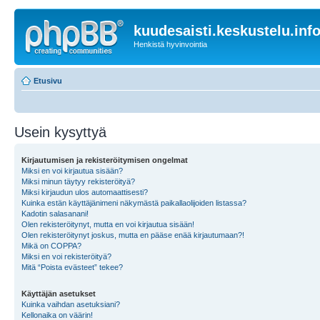
kuudesaisti.keskustelu.inf
Henkistä hyvinvointia
Etusivu
Usein kysyttyä
Kirjautumisen ja rekisteröitymisen ongelmat
Miksi en voi kirjautua sisään?
Miksi minun täytyy rekisteröityä?
Miksi kirjaudun ulos automaattisesti?
Kuinka estän käyttäjänimeni näkymästä paikallaolijoiden listassa?
Kadotin salasanani!
Olen rekisteröitynyt, mutta en voi kirjautua sisään!
Olen rekisteröitynyt joskus, mutta en pääse enää kirjautumaan?!
Mikä on COPPA?
Miksi en voi rekisteröityä?
Mitä “Poista evästeet” tekee?
Käyttäjän asetukset
Kuinka vaihdan asetuksiani?
Kellonaika on väärin!