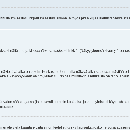
istautmisestasi, kirjautumisestasi sisään ja myös pitää kirjaa luetuista viesteistä mi
aksesi näitä tietoja klikkaa
Omat asetukset
Linkkiä. (Näkyy yleensä sivun yläreunass
 näytettävä aika on oikein. Keskustelufoorumilla näkyvä aika saatetaan näyttää eri
aikavyöhykkeen vaihto, kuten suurin osa muistakin asetuksista on tarjolla vain rekist
änvalon säästöajassa (tai tuttavallisemmin kesäaika, joka on yleisesti käytössä su
errattuna.
an ei ole vielä kääntänyt sitä sinun kielelle. Kysy ylläpitäjiltä, josko he voisivat a