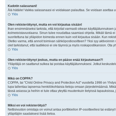
Kadotin salasanani!
Älä hätäile! Vaikka salasanaasi ei voidakaan palauttaa. Se voidaan asettaa 
Ylös
Olen rekisteröitynyt, mutta en voi kirjautua sisään!
Ihan ensimmäiseksi tarkista, että kirjoitat varmasti oikean käyttäjätunnukse
kolmetoistavuotiaana
. Sinun tulee noudattaa saamiasi ohjeita. Mikäli tämä ei 
suoritettuna tai ylläpidon toimesta ennen kuin voit kirjautua sisään. Kun rekiste
Oletko varma, että annoit toimivan sähköpostiosoitteen? Yksi syy aktivoinni
olet tarkistanut, että laatikkosi ei ole täynnä ja myös roskapostikansion. Ota yh
Ylös
Olen rekisteröitynyt joskus, mutta en pääse enää kirjautumaan?!
Ylläpitäjä on saattanut sulkea tai poistaa käyttäjätunnuksesi. Jotkut keskust
Ylös
Mikä on COPPA?
COPPA, tai "Child Online Privacy and Protection Act" vuodelta 1998 on Yhdysval
lupa tallentaa lapsensa henkilökohtaisia tietoja omaan järjestelmäänsä. Mikä
tässä asiassa ja heihin ei tule ottaa yteyttä muutenkuin tietyissä tapauksissa,
Ylös
Miksi en voi rekisteröityä?
Nettisivuston omistaja on voinut antaa porttikiellon IP-osoitteellesi tai estä
ylläpitäjiin saadaksesi lisää tietoa.