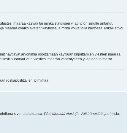
joitustesi määrää kasvaa tai minkä statuksen ylläpito on sinulle antanut.
 määrää ovatko avatarit käytössä ja mitkä voivat olla käytössä. Mikäli et voi
mit näyttävät arvonimiä osoittamaan käyttäjän kirjoittamien viestien määrää
ennäköisesti huomaat vain viestiesi määrän vähentyneen ylläpidon toimesta.
ään roskapostittajien toimintaa.
eteltuna sivun alalaidassa. (
Voit lähettää viestejä, Voit äänestää, jne.
) lista.