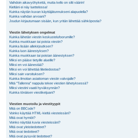
Vaihdoin aikavyöhykettä, mutta kello on silti väärin!
Kieltäni ei näy luettelossa!
Kuinka näytän kuvan käyttäjätunnukseni alapuolella?
Kuinka vaihdan arvoani?
Joudun kirjautumaan sisään, kun yritän lähettää sähköpostia?
Viestin lähetyksen ongelmat
Kuinka lähetän viestin keskustelufoorumille?
Kuinka muokkaan tai poista viestin?
Kuinka lisään allekirjoutksen?
Kuinka luon äänestyksen?
Kuinka muokkaan tai poistan äänestyksen?
Miksi en pääse tietyille alueille?
Miksi en voi äänestää?
Miksi en voi lähettää liitetiedostoa?
Miksi sain varoituksen?
Kuinka ilmoitan asiattoman viestin valvojalle?
Mitä "Tallenna" nappula tekee viestien lähetyksessä?
Miksi viestini vaatii hyväksynnän?
Kuinka tönäisen viestiketjuani?
Viestien muotoilu ja viestityypit
Mitä on BBCode?
Voinko käyttää HTML-kieltä viesteissäni?
Mitä ovat hymiöt?
Voinko näyttää kuvia viesteissäni?
Mitä ovat yleistiedotteet?
Mitä ovat tiedotteet?
Mitä ovat pysyvät tiedotteet?