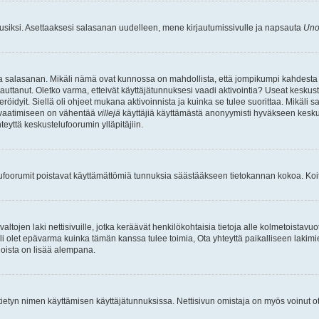
uusiksi. Asettaaksesi salasanan uudelleen, mene kirjautumissivulle ja napsauta
Uno
n ja salasanan. Mikäli nämä ovat kunnossa on mahdollista, että jompikumpi kahdesta
auttanut. Oletko varma, etteivät käyttäjätunnuksesi vaadi aktivointia? Useat keskustel
röidyit. Siellä oli ohjeet mukana aktivoinnista ja kuinka se tulee suorittaa. Mikäli s
n vaatimiseen on vähentää
villejä
käyttäjiä käyttämästä anonyymisti hyväkseen keskus
teyttä keskustelufoorumin ylläpitäjiin.
elufoorumit poistavat käyttämättömiä tunnuksia säästääkseen tietokannan kokoa. Koita
tojen laki nettisivuille, jotka keräävät henkilökohtaisia tietoja alle kolmetoistavuo
li olet epävarma kuinka tämän kanssa tulee toimia, Ota yhteyttä paikalliseen lakim
 joista on lisää alempana.
nyt tietyn nimen käyttämisen käyttäjätunnuksissa. Nettisivun omistaja on myös voinut