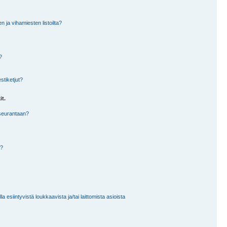
en ja vihamiesten listoilta?
?
stiketjut?
it.
 seurantaan?
a?
 esiintyvistä loukkaavista ja/tai laittomista asioista