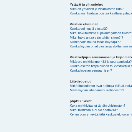
Ystävät ja vihamiehet
Mikä on ystävien ja vihamiesten lista?
Kuinka voin lisätä ja poistaa käyttäjiä ystävi
Viestien etsiminen
Kuinka voin etsiä viestejä?
Miksi hakutoiminto ei palauta yhtään tulosta
Miksi haku antaa vain tyhjän sivun?!?
Kuinka voin hakea toisia käyttäjiä??
Kuinka löydän omat viestini ja aloittamani vie
Viestiketjujen seuraaminen ja kirjanmerk
Mikä ero on kirjanmerkillä ja seuraamisella?
Kuinka asetan tietyn alueen tai viestiketjun
Kuinka lopetan seuraamisen?
Liitetiedostot
Mitkä liitetiedostot ovat sallittuja tällä alueell
Mistä löydän lähettämäni liitetiedostot?
phpBB 3 asiat
Kuka on kirjoittanut tämän ohjelmiston?
Miksi toimintoa X ei ole saatavilla?
Kehen otan yhteyttä tällä keskustelufoorumilla