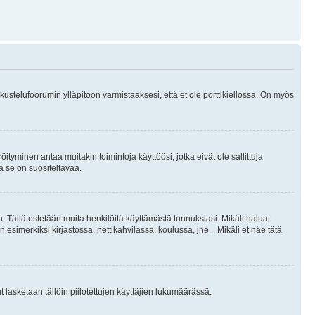
skustelufoorumin ylläpitoon varmistaaksesi, että et ole porttikiellossa. On myös
öityminen antaa muitakin toimintoja käyttöösi, jotka eivät ole sallittuja
ja se on suositeltavaa.
. Tällä estetään muita henkilöitä käyttämästä tunnuksiasi. Mikäli haluat
 esimerkiksi kirjastossa, nettikahvilassa, koulussa, jne... Mikäli et näe tätä
inut lasketaan tällöin piilotettujen käyttäjien lukumäärässä.