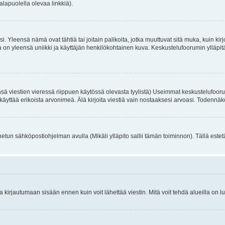
alapuolella olevaa linkkiä).
. Yleensä nämä ovat tähtiä tai joitain palikoita, jotka muuttuvat sitä muka, kuin kir
n yleensä uniikki ja käyttäjän henkilökohtainen kuva. Keskustelufoorumin ylläpitäjä
sä viestien vieressä riippuen käytössä olevasta tyylistä) Useimmat keskustelufooru
oivat käyttää erikoista arvonimeä. Älä kirjoita viestiä vain nostaaksesi arvoasi. Tod
netun sähköpostiohjelman avulla (Mikäli ylläpito sallii tämän toiminnon). Tällä estet
irjautumaan sisään ennen kuin voit lähettää viestin. Mitä voit tehdä alueilla on lu