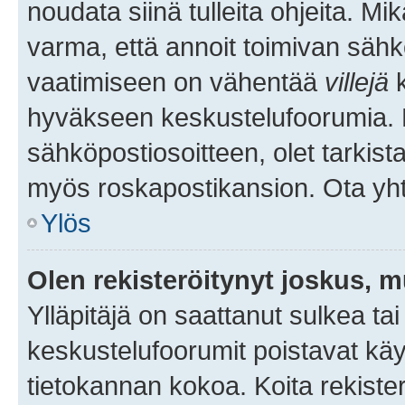
noudata siinä tulleita ohjeita. Mi
varma, että annoit toimivan sähk
vaatimiseen on vähentää
villejä
k
hyväkseen keskustelufoorumia. Mi
sähköpostiosoitteen, olet tarkista
myös roskapostikansion. Ota yhte
Ylös
Olen rekisteröitynyt joskus, 
Ylläpitäjä on saattanut sulkea ta
keskustelufoorumit poistavat k
tietokannan kokoa. Koita rekister