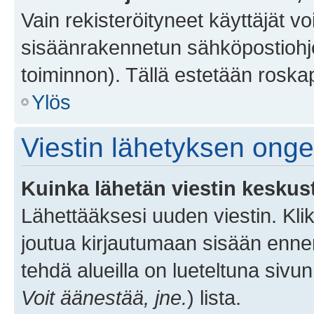
Vain rekisteröityneet käyttäjät v
sisäänrakennetun sähköpostiohjel
toiminnon). Tällä estetään roskap
Ylös
Viestin lähetyksen ong
Kuinka lähetän viestin keskus
Lähettääksesi uuden viestin. Kl
joutua kirjautumaan sisään ennen 
tehdä alueilla on lueteltuna sivun
Voit äänestää, jne.
) lista.