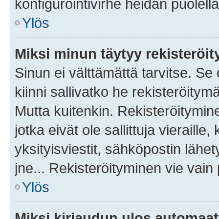
konfigurointivirhe heidän puolella
Ylös
Miksi minun täytyy rekisteröit
Sinun ei välttämättä tarvitse. Se
kiinni sallivatko he rekisteröitym
Mutta kuitenkin. Rekisteröitymine
jotka eivät ole sallittuja vierail
yksityisviestit, sähköpostin lähet
jne... Rekisteröityminen vie vain
Ylös
Miksi kirjaudun ulos automaat