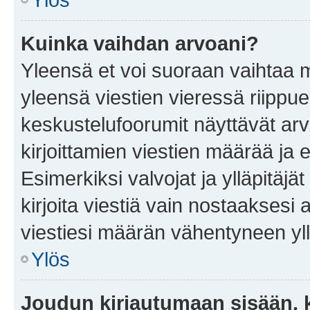
Kuinka vaihdan arvoani?
Yleensä et voi suoraan vaihtaa 
yleensä viestien vieressä riippu
keskustelufoorumit näyttävät ar
kirjoittamien viestien määrää ja er
Esimerkiksi valvojat ja ylläpitäjä
kirjoita viestiä vain nostaakses
viestiesi määrän vähentyneen yl
Ylös
Joudun kirjautumaan sisään, k