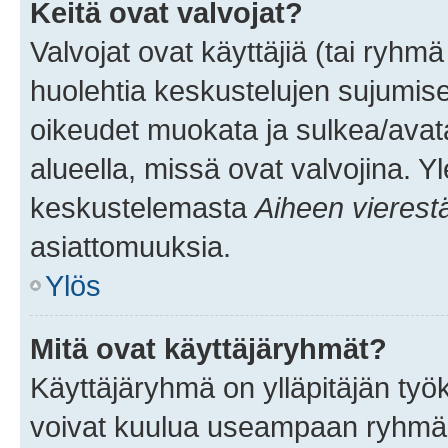
Keitä ovat valvojat?
Valvojat ovat käyttäjiä (tai ryhmä
huolehtia keskustelujen sujumise
oikeudet muokata ja sulkea/avata, 
alueella, missä ovat valvojina. Y
keskustelemasta
Aiheen vierest
asiattomuuksia.
Ylös
Mitä ovat käyttäjäryhmät?
Käyttäjäryhmä on ylläpitäjän työka
voivat kuulua useampaan ryhmään