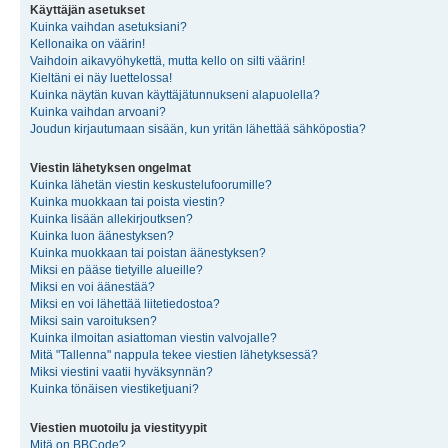
Käyttäjän asetukset
Kuinka vaihdan asetuksiani?
Kellonaika on väärin!
Vaihdoin aikavyöhykettä, mutta kello on silti väärin!
Kieltäni ei näy luettelossa!
Kuinka näytän kuvan käyttäjätunnukseni alapuolella?
Kuinka vaihdan arvoani?
Joudun kirjautumaan sisään, kun yritän lähettää sähköpostia?
Viestin lähetyksen ongelmat
Kuinka lähetän viestin keskustelufoorumille?
Kuinka muokkaan tai poista viestin?
Kuinka lisään allekirjoutksen?
Kuinka luon äänestyksen?
Kuinka muokkaan tai poistan äänestyksen?
Miksi en pääse tietyille alueille?
Miksi en voi äänestää?
Miksi en voi lähettää liitetiedostoa?
Miksi sain varoituksen?
Kuinka ilmoitan asiattoman viestin valvojalle?
Mitä "Tallenna" nappula tekee viestien lähetyksessä?
Miksi viestini vaatii hyväksynnän?
Kuinka tönäisen viestiketjuani?
Viestien muotoilu ja viestityypit
Mitä on BBCode?