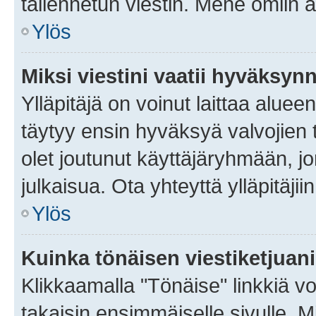
tallennetun viestin. Mene omiin a
Ylös
Miksi viestini vaatii hyväksyn
Ylläpitäjä on voinut laittaa alueen
täytyy ensin hyväksyä valvojien 
olet joutunut käyttäjäryhmään, jo
julkaisua. Ota yhteyttä ylläpitäjii
Ylös
Kuinka tönäisen viestiketjuan
Klikkaamalla "Tönäise" linkkiä voi
takaisin ensimmäiselle sivulle. M