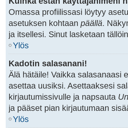
Kuinka estän käyttäjänimeni n
Omassa profiilissasi löytyy aset
asetuksen kohtaan
päällä
. Näkym
ja itsellesi. Sinut lasketaan tällö
Ylös
Kadotin salasanani!
Älä hätäile! Vaikka salasanaasi 
asettaa uusiksi. Asettaaksesi s
kirjautumissivulle ja napsauta
Un
ja pääset pian kirjautumaan sisä
Ylös